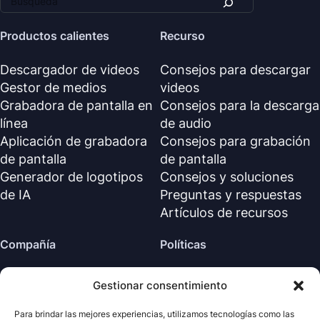
Productos calientes
Recurso
Descargador de videos
Consejos para descargar
Gestor de medios
videos
Grabadora de pantalla en
Consejos para la descarga
línea
de audio
Aplicación de grabadora
Consejos para grabación
de pantalla
de pantalla
Generador de logotipos
Consejos y soluciones
de IA
Preguntas y respuestas
Artículos de recursos
Compañía
Políticas
Sobre nosotros
Política de reembolso
Gestionar consentimiento
Contáctanos
Política de privacidad (EN)
Centro de soporte
Acuerdo de licencia (EN)
Para brindar las mejores experiencias, utilizamos tecnologías como las