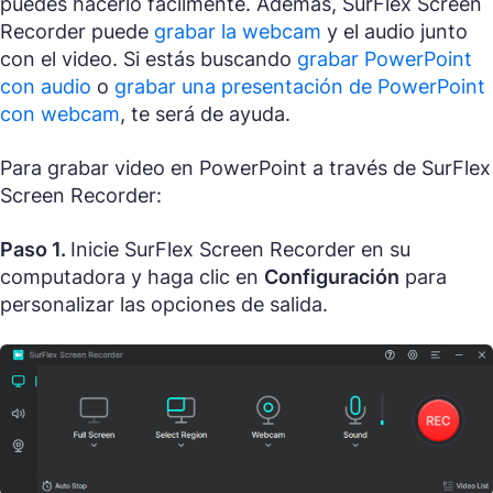
puedes hacerlo fácilmente. Además, SurFlex Screen
Recorder puede
grabar la webcam
y el audio junto
con el video. Si estás buscando
grabar PowerPoint
con audio
o
grabar una presentación de PowerPoint
con webcam
, te será de ayuda.
Para grabar video en PowerPoint a través de SurFlex
Screen Recorder:
Paso 1.
Inicie SurFlex Screen Recorder en su
computadora y haga clic en
Configuración
para
personalizar las opciones de salida.