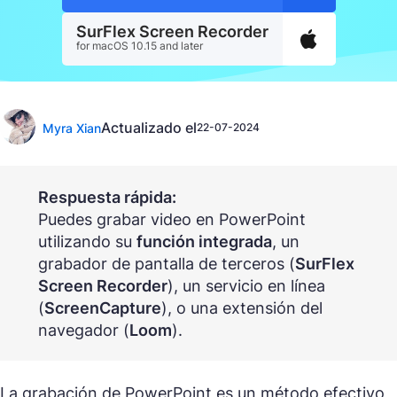
SurFlex Screen Recorder
for macOS 10.15 and later
Actualizado el
Myra Xian
22-07-2024
Respuesta rápida:
Puedes grabar video en PowerPoint
utilizando su
función integrada
, un
grabador de pantalla de terceros (
SurFlex
Screen Recorder
), un servicio en línea
(
ScreenCapture
), o una extensión del
navegador (
Loom
).
La grabación de PowerPoint es un método efectivo