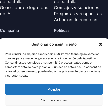
de pantalla
de pantalla
Generador de logotipos
Consejos y soluciones
de IA
Preguntas y respuestas
Artículos de recursos
Compañía
Políticas
Sobre nosotros
Política de reembolso
Gestionar consentimiento
Contáctanos
Política de privacidad (EN)
Centro de soporte
Acuerdo de licencia (EN)
Para brindar las mejores experiencias, utilizamos tecnologías como las
cookies para almacenar y/o acceder a la información del dispositivo.
Términos y condiciones
Consentir estas tecnologías nos permitirá procesar datos como el
Desinstalar
comportamiento de navegación o ID únicos en este sitio. No consentir o
retirar el consentimiento puede afectar negativamente ciertas funciones
Política de cookies
y características.
Aceptar
· Todos los derechos
Nabla
Copyright ©
Mind
2026
reservados.
Ver preferencias