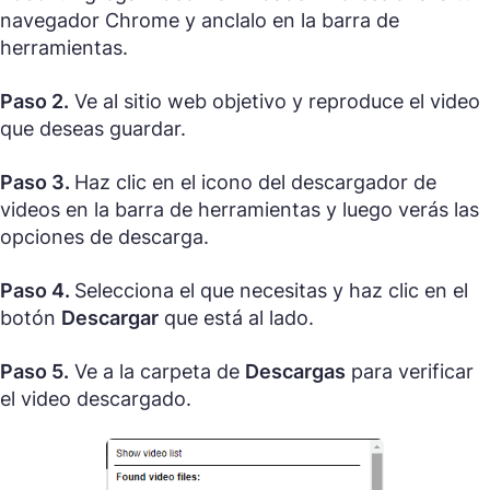
navegador Chrome y anclalo en la barra de
herramientas.
Paso 2.
Ve al sitio web objetivo y reproduce el video
que deseas guardar.
Paso 3.
Haz clic en el icono del descargador de
videos en la barra de herramientas y luego verás las
opciones de descarga.
Paso 4.
Selecciona el que necesitas y haz clic en el
botón
Descargar
que está al lado.
Paso 5.
Ve a la carpeta de
Descargas
para verificar
el video descargado.