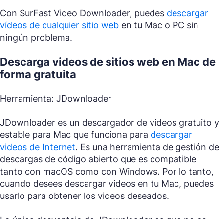
Con SurFast Video Downloader, puedes
descargar
vídeos de cualquier sitio web
en tu Mac o PC sin
ningún problema.
Descarga videos de sitios web en Mac de
forma gratuita
Herramienta: JDownloader
JDownloader es un descargador de videos gratuito y
estable para Mac que funciona para
descargar
videos de Internet
. Es una herramienta de gestión de
descargas de código abierto que es compatible
tanto con macOS como con Windows. Por lo tanto,
cuando desees descargar videos en tu Mac, puedes
usarlo para obtener los videos deseados.