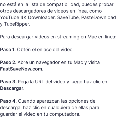
no está en la lista de compatibilidad, puedes probar
otros descargadores de videos en línea, como
YouTube 4K Downloader, SaveTube, PasteDownload
y TubeRipper.
Para descargar videos en streaming en Mac en línea:
Paso 1.
Obtén el enlace del video.
Paso 2.
Abre un navegador en tu Mac y visita
FastSaveNow.com
.
Paso 3.
Pega la URL del video y luego haz clic en
Descargar
.
Paso 4.
Cuando aparezcan las opciones de
descarga, haz clic en cualquiera de ellas para
guardar el video en tu computadora.