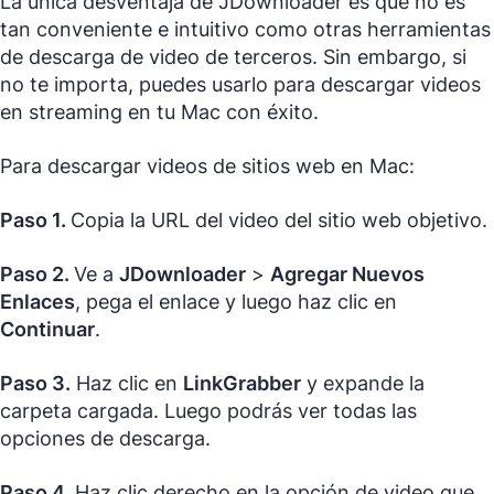
La única desventaja de JDownloader es que no es
tan conveniente e intuitivo como otras herramientas
de descarga de video de terceros. Sin embargo, si
no te importa, puedes usarlo para descargar videos
en streaming en tu Mac con éxito.
Para descargar videos de sitios web en Mac:
Paso 1.
Copia la URL del video del sitio web objetivo.
Paso 2.
Ve a
JDownloader
>
Agregar Nuevos
Enlaces
, pega el enlace y luego haz clic en
Continuar
.
Paso 3.
Haz clic en
LinkGrabber
y expande la
carpeta cargada. Luego podrás ver todas las
opciones de descarga.
Paso 4.
Haz clic derecho en la opción de video que