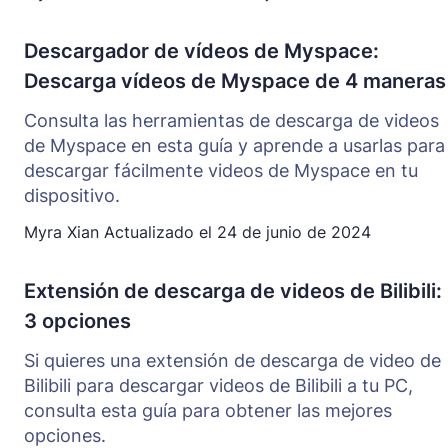
Descargador de vídeos de Myspace:
Descarga vídeos de Myspace de 4 maneras
Consulta las herramientas de descarga de videos
de Myspace en esta guía y aprende a usarlas para
descargar fácilmente videos de Myspace en tu
dispositivo.
Myra Xian
Actualizado el
24 de junio de 2024
Extensión de descarga de videos de Bilibili:
3 opciones
Si quieres una extensión de descarga de video de
Bilibili para descargar videos de Bilibili a tu PC,
consulta esta guía para obtener las mejores
opciones.