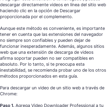
descargar directamente videos en línea del sitio web
haciendo clic en la opción de Descargar
proporcionada por el complemento.
Aunque este método es conveniente, es importante
tener en cuenta que las extensiones del navegador
no siempre son confiables y pueden dejar de
funcionar inesperadamente. Además, algunos sitios
web que una extensión de descarga de videos
afirma soportar pueden no ser compatibles en
absoluto. Por lo tanto, si te preocupa esta
inestabilidad, se recomienda probar uno de los otros
métodos proporcionados en esta guía.
Para descargar un video de un sitio web a través de
Chrome:
Paso 1.
Agrega Video Downloader Professional a tu