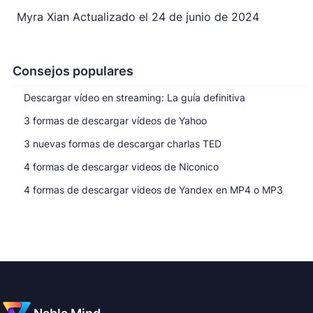
Myra Xian
Actualizado el
24 de junio de 2024
Consejos populares
Descargar vídeo en streaming: La guía definitiva
3 formas de descargar vídeos de Yahoo
3 nuevas formas de descargar charlas TED
4 formas de descargar videos de Niconico
4 formas de descargar videos de Yandex en MP4 o MP3