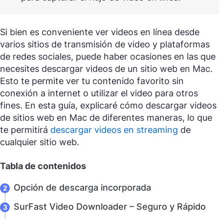
Si bien es conveniente ver videos en línea desde
varios sitios de transmisión de video y plataformas
de redes sociales, puede haber ocasiones en las que
necesites descargar videos de un sitio web en Mac.
Esto te permite ver tu contenido favorito sin
conexión a internet o utilizar el video para otros
fines. En esta guía, explicaré cómo descargar videos
de sitios web en Mac de diferentes maneras, lo que
te permitirá
descargar videos en streaming
de
cualquier sitio web.
Tabla de contenidos
Opción de descarga incorporada
SurFast Video Downloader – Seguro y Rápido