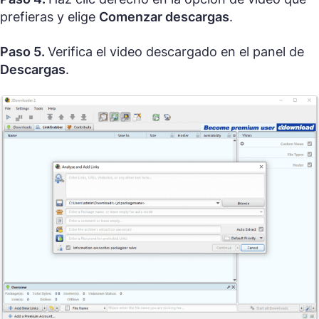
prefieras y elige
Comenzar descargas
.
Paso 5.
Verifica el video descargado en el panel de
Descargas
.