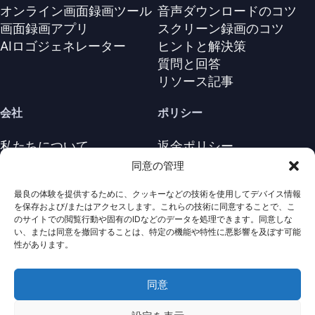
オンライン画面録画ツール
音声ダウンロードのコツ
画面録画アプリ
スクリーン録画のコツ
AIロゴジェネレーター
ヒントと解決策
質問と回答
リソース記事
会社
ポリシー
私たちについて
返金ポリシー
お問い合わせ
プライバシーポリシー
同意の管理
サポートセンター
ライセンス契約
最良の体験を提供するために、クッキーなどの技術を使用してデバイス情報
利用規約
を保存および/またはアクセスします。これらの技術に同意することで、こ
アンインストール
のサイトでの閲覧行動や固有のIDなどのデータを処理できます。同意しな
い、または同意を撤回することは、特定の機能や特性に悪影響を及ぼす可能
Cookieポリシ
性があります。
同意
· 著作権は全て保護されていま
Nabla
Copyright ©
Mind
2026
す。