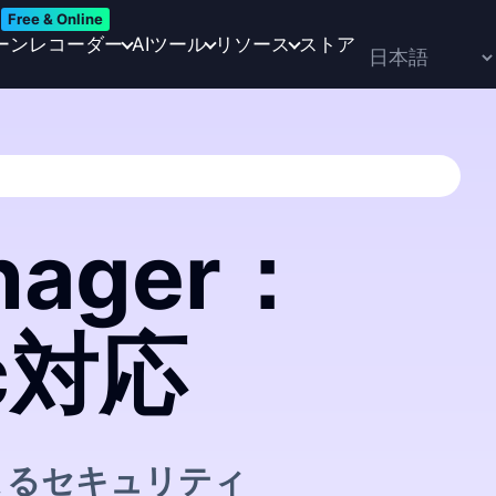
Free & Online
ーンレコーダー
AIツール
リソース
ストア
anager：
ac対応
よるセキュリティ