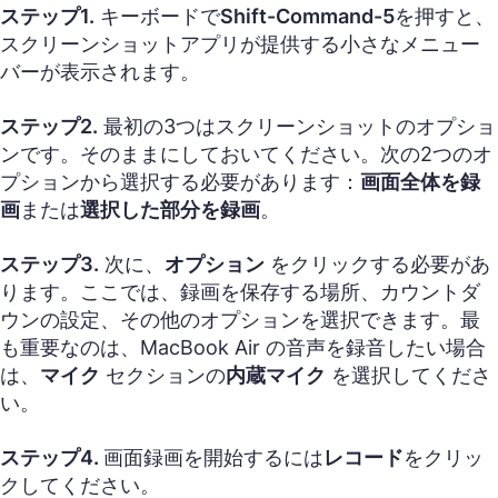
ステップ1.
キーボードで
Shift-Command-5
を押すと、
スクリーンショットアプリが提供する小さなメニュー
バーが表示されます。
ステップ2.
最初の3つはスクリーンショットのオプショ
ンです。そのままにしておいてください。次の2つのオ
プションから選択する必要があります：
画面全体を録
画
または
選択した部分を録画
。
ステップ3.
次に、
オプション
をクリックする必要があ
ります。ここでは、録画を保存する場所、カウントダ
ウンの設定、その他のオプションを選択できます。最
も重要なのは、MacBook Air の音声を録音したい場合
は、
マイク
セクションの
内蔵マイク
を選択してくださ
い。
ステップ4.
画面録画を開始するには
レコード
をクリッ
クしてください。