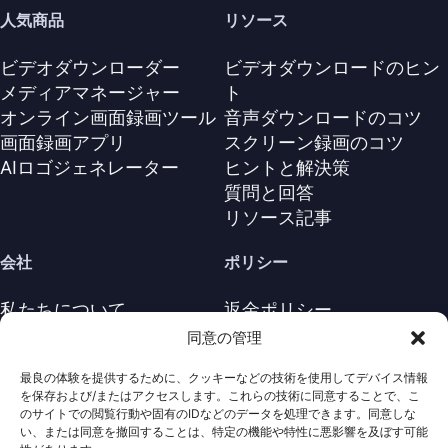
人気商品
リソース
ビデオダウンローダー
ビデオダウンロードのヒン
メディアマネージャー
ト
オンライン画面録画ツール
音声ダウンロードのコツ
画面録画アプリ
スクリーン録画のコツ
AIロゴジェネレーター
ヒントと解決策
質問と回答
リソース記事
会社
ポリシー
私たちについて
返金ポリシー
お問い合わせ
プライバシーポリシー
同意の管理
サポートセンター
ライセンス契約
最良の体験を提供するために、クッキーなどの技術を使用してデバイス情報
利用規約
を保存および/またはアクセスします。これらの技術に同意することで、こ
アンインストール
のサイトでの閲覧行動や固有のIDなどのデータを処理できます。同意しな
い、または同意を撤回することは、特定の機能や特性に悪影響を及ぼす可能
Cookieポリシ