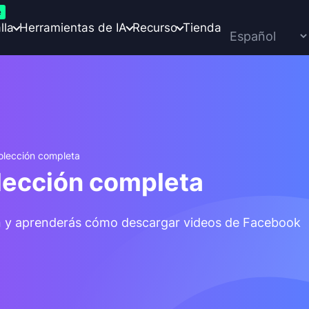
e
lla
Herramientas de IA
Recurso
Tienda
olección completa
lección completa
an y aprenderás cómo descargar videos de Facebook