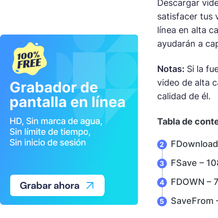
Descargar vide
satisfacer tus
línea en alta c
ayudarán a cap
Notas:
Si la fu
video de alta c
calidad de él.
Tabla de cont
FDownloader
FSave – 1
FDOWN – 7
SaveFrom 