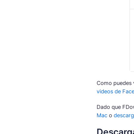
Como puedes ve
videos de Fac
Dado que FDow
Mac
o
descarg
Descarga