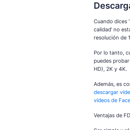
Descarga
Cuando dices ‘v
calidad’ no es
resolución de 
Por lo tanto, 
puedes probar
HD), 2K y 4K.
Además, es com
descargar víd
vídeos de Face
Ventajas de FD