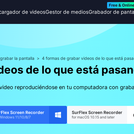
Free & Onlin
cargador de videos
Gestor de medios
Grabador de panta
grabar la pantalla
>
4 formas de grabar videos de lo que está pas
ideos de lo que está pasa
 video reproduciéndose en tu computadora con graba
rFlex Screen Recorder
SurFlex Screen Recorder
 Windows 11/10/8/7
for macOS 10.15 and later