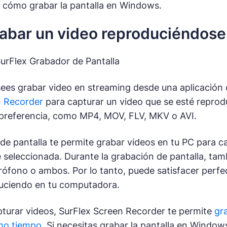
e cómo grabar la pantalla en Windows.
bar un video reproduciéndose
urFlex Grabador de Pantalla
ees grabar video en streaming desde una aplicación
n Recorder
para capturar un video que se esté reprod
 preferencia, como MP4, MOV, FLV, MKV o AVI.
de pantalla te permite grabar videos en tu PC para ca
 seleccionada. Durante la grabación de pantalla, tambi
rófono o ambos. Por lo tanto, puede satisfacer perf
duciendo en tu computadora.
turar videos, SurFlex Screen Recorder te permite
gr
mo tiempo
. Si necesitas grabar la pantalla en Window