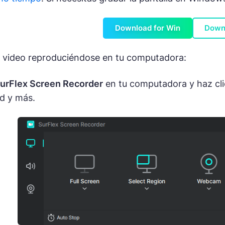
Download for Win
Down
n video reproduciéndose en tu computadora:
urFlex Screen Recorder
en tu computadora y haz cl
ad y más.