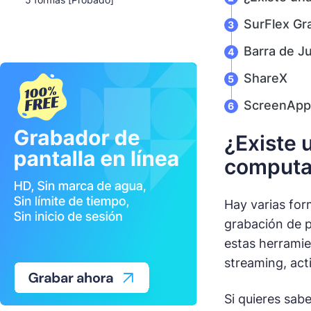
SurFlex Gr
Barra de J
ShareX
ScreenApp
¿Existe 
computa
Hay varias for
grabación de p
estas herrami
streaming, act
Si quieres sab