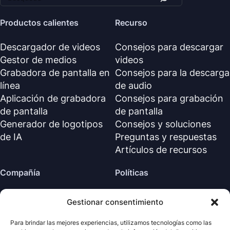
Productos calientes
Recurso
Descargador de videos
Consejos para descargar
Gestor de medios
videos
Grabadora de pantalla en
Consejos para la descarga
línea
de audio
Aplicación de grabadora
Consejos para grabación
de pantalla
de pantalla
Generador de logotipos
Consejos y soluciones
de IA
Preguntas y respuestas
Artículos de recursos
Compañía
Políticas
Sobre nosotros
Política de reembolso
Gestionar consentimiento
Contáctanos
Política de privacidad (EN)
Centro de soporte
Acuerdo de licencia (EN)
Para brindar las mejores experiencias, utilizamos tecnologías como las