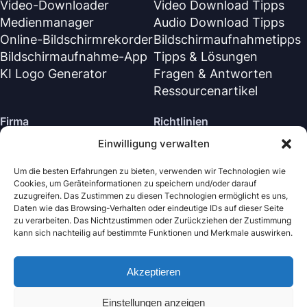
Video-Downloader
Video Download Tipps
Medienmanager
Audio Download Tipps
Online-Bildschirmrekorder
Bildschirmaufnahmetipps
Bildschirmaufnahme-App
Tipps & Lösungen
KI Logo Generator
Fragen & Antworten
Ressourcenartikel
Firma
Richtlinien
Einwilligung verwalten
Über Uns
Rückerstattungsrichtlinie
Kontaktiere uns
Datenschutzrichtlinie (EN)
Um die besten Erfahrungen zu bieten, verwenden wir Technologien wie
Cookies, um Geräteinformationen zu speichern und/oder darauf
Supportzentrum
Lizenzvereinbarung (EN)
zuzugreifen. Das Zustimmen zu diesen Technologien ermöglicht es uns,
Geschäftsbedingungen
Daten wie das Browsing-Verhalten oder eindeutige IDs auf dieser Seite
zu verarbeiten. Das Nichtzustimmen oder Zurückziehen der Zustimmung
Deinstallieren
kann sich nachteilig auf bestimmte Funktionen und Merkmale auswirken.
Cookie-Richtlinie
Akzeptieren
Nabla Mind
· Alle Rechte vorbehalten.
Copyright © 2026
Einstellungen anzeigen