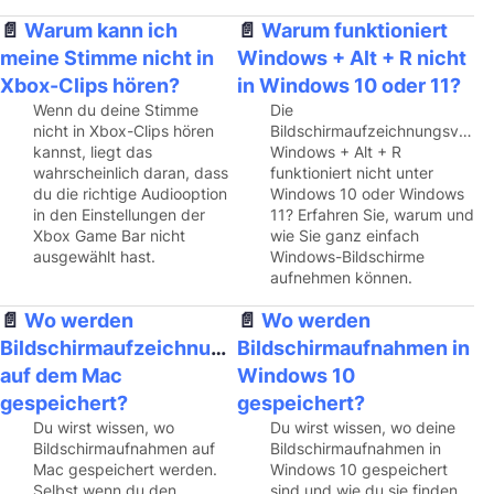
Warum kann ich
Warum funktioniert
meine Stimme nicht in
Windows + Alt + R nicht
Xbox-Clips hören?
in Windows 10 oder 11?
Wenn du deine Stimme
Die
nicht in Xbox-Clips hören
Bildschirmaufzeichnungsverk
kannst, liegt das
Windows + Alt + R
wahrscheinlich daran, dass
funktioniert nicht unter
du die richtige Audiooption
Windows 10 oder Windows
in den Einstellungen der
11? Erfahren Sie, warum und
Xbox Game Bar nicht
wie Sie ganz einfach
ausgewählt hast.
Windows-Bildschirme
aufnehmen können.
Wo werden
Wo werden
Bildschirmaufzeichnungen
Bildschirmaufnahmen in
auf dem Mac
Windows 10
gespeichert?
gespeichert?
Du wirst wissen, wo
Du wirst wissen, wo deine
Bildschirmaufnahmen auf
Bildschirmaufnahmen in
Mac gespeichert werden.
Windows 10 gespeichert
Selbst wenn du den
sind und wie du sie finden