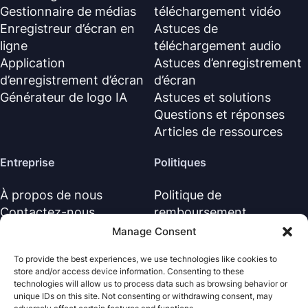
Gestionnaire de médias
téléchargement vidéo
Enregistreur d’écran en
Astuces de
ligne
téléchargement audio
Application
Astuces d’enregistrement
d’enregistrement d’écran
d’écran
Générateur de logo IA
Astuces et solutions
Questions et réponses
Articles de ressources
Entreprise
Politiques
À propos de nous
Politique de
Contactez-nous
remboursement
Centre d’assistance
Politique de confidentialité
Manage Consent
(EN)
To provide the best experiences, we use technologies like cookies to
Accord de licence (EN)
store and/or access device information. Consenting to these
Conditions générales
technologies will allow us to process data such as browsing behavior or
unique IDs on this site. Not consenting or withdrawing consent, may
Désinstaller