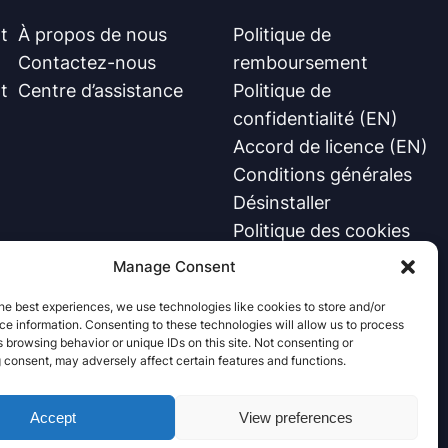
t
À propos de nous
Politique de
Contactez-nous
remboursement
t
Centre d’assistance
Politique de
confidentialité (EN)
Accord de licence (EN)
Conditions générales
Désinstaller
Politique des cookies
Manage Consent
he best experiences, we use technologies like cookies to store and/or
e information. Consenting to these technologies will allow us to process
 browsing behavior or unique IDs on this site. Not consenting or
 consent, may adversely affect certain features and functions.
Accept
View preferences