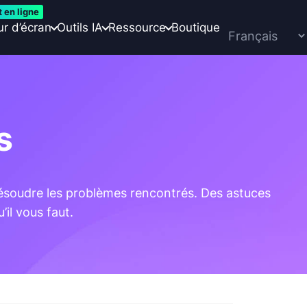
t en ligne
ur d’écran
Outils IA
Ressource
Boutique
s
ésoudre les problèmes rencontrés. Des astuces
il vous faut.