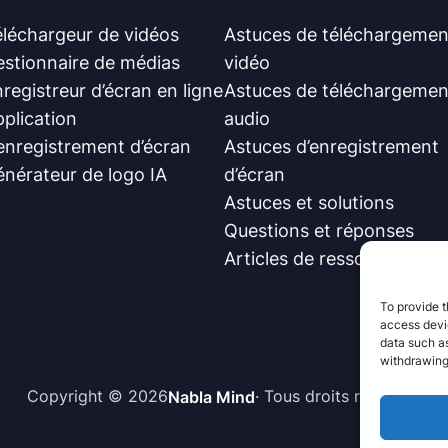
léchargeur de vidéos
Astuces de téléchargemen
estionnaire de médias
vidéo
registreur d’écran en ligne
Astuces de téléchargemen
plication
audio
enregistrement d’écran
Astuces d’enregistrement
nérateur de logo IA
d’écran
Astuces et solutions
Questions et réponses
Articles de ressources
To provide t
access devic
data such as
withdrawing
Copyright © 2026
· Tous droits réservés.
Nabla Mind