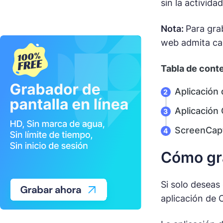
sin la activida
Nota:
Para gra
web admita cap
Tabla de cont
Aplicación
Aplicación 
ScreenCapt
Cómo gra
Si solo deseas
aplicación de 