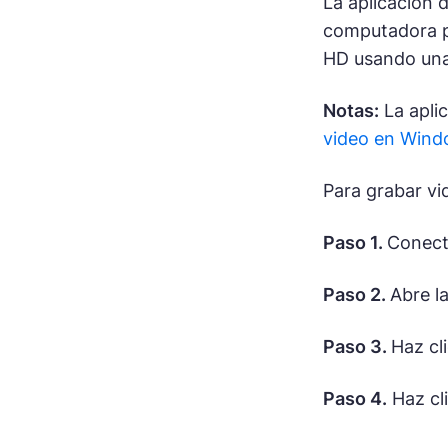
La aplicación 
computadora po
HD usando una 
Notas:
La apli
video en Win
Para grabar vi
Paso 1.
Conect
Paso 2.
Abre la
Paso 3.
Haz cl
Paso 4.
Haz cl