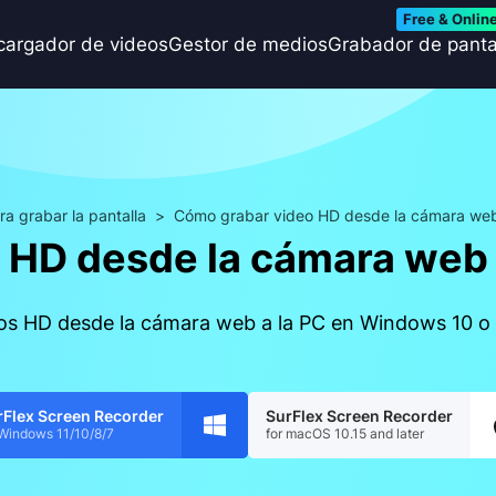
Free & Onlin
cargador de videos
Gestor de medios
Grabador de panta
a grabar la pantalla
>
Cómo grabar video HD desde la cámara web
 HD desde la cámara web a
os HD desde la cámara web a la PC en Windows 10 o 
rFlex Screen Recorder
SurFlex Screen Recorder
 Windows 11/10/8/7
for macOS 10.15 and later