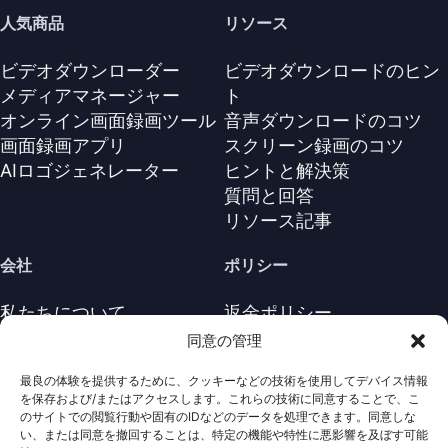
人気商品
リソース
ビデオダウンローダー
ビデオダウンロードのヒン
メディアマネージャー
ト
オンライン画面録画ツール
音声ダウンロードのコツ
画面録画アプリ
スクリーン録画のコツ
AIロゴジェネレーター
ヒントと解決策
質問と回答
リソース記事
会社
ポリシー
私たちについて
返金ポリシー
お問い合わせ
プライバシーポリシー
同意の管理
サポートセンター
ライセンス契約
最良の体験を提供するために、クッキーなどの技術を使用してデバイス情報
利用規約
を保存および/またはアクセスします。これらの技術に同意することで、こ
アンインストール
のサイトでの閲覧行動や固有のIDなどのデータを処理できます。同意しな
い、または同意を撤回することは、特定の機能や特性に悪影響を及ぼす可能
Cookieポリシ