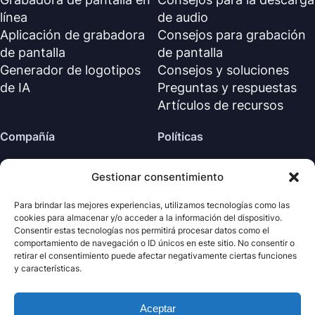
línea
de audio
Aplicación de grabadora
Consejos para grabación
de pantalla
de pantalla
Generador de logotipos
Consejos y soluciones
de IA
Preguntas y respuestas
Artículos de recursos
Compañía
Políticas
Sobre nosotros
Política de reembolso
Gestionar consentimiento
Contáctanos
Política de privacidad (EN)
Centro de soporte
Acuerdo de licencia (EN)
Para brindar las mejores experiencias, utilizamos tecnologías como las
cookies para almacenar y/o acceder a la información del dispositivo.
Términos y condiciones
Consentir estas tecnologías nos permitirá procesar datos como el
Desinstalar
comportamiento de navegación o ID únicos en este sitio. No consentir o
retirar el consentimiento puede afectar negativamente ciertas funciones
Política de cookies
y características.
Aceptar
· Todos los derechos
Nabla
Copyright ©