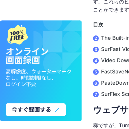
す。これらの
ことができま
目次
The Built-
SurFast Vi
Video Down
FastSave
PasteDown
SurFlex Sc
ウェブサ
稀ですが、Tu