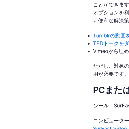
ことができま
オプションを
も便利な解決
Tumblrの動
TEDトークを
Vimeoから
ただし、対象
用が必要です
PCまた
ツール：SurF
コンピューター
SurFast Video