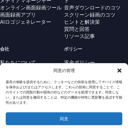
メディアマネージャー
ト
オンライン画面録画ツール
音声ダウンロードのコツ
画面録画アプリ
スクリーン録画のコツ
AIロゴジェネレーター
ヒントと解決策
質問と回答
リソース記事
会社
ポリシー
私たちについて
返金ポリシー
お問い合わせ
プライバシーポリシー
同意の管理
サポートセンター
ライセンス契約
最良の体験を提供するために、クッキーなどの技術を使用してデバイス情報
利用規約
を保存および/またはアクセスします。これらの技術に同意することで、こ
アンインストール
のサイトでの閲覧行動や固有のIDなどのデータを処理できます。同意しな
い、または同意を撤回することは、特定の機能や特性に悪影響を及ぼす可能
Cookieポリシ
性があります。
同意
· 著作権は全て保護されていま
Nabla
Copyright ©
Mind
2026
す。