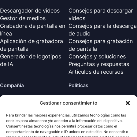
Descargador de videos
Consejos para descargar
Gestor de medios
videos
Grabadora de pantalla en
Consejos para la descarga
línea
de audio
Aplicación de grabadora
Consejos para grabación
de pantalla
de pantalla
Generador de logotipos
Consejos y soluciones
de IA
Preguntas y respuestas
Artículos de recursos
Compañía
Políticas
Sobre nosotros
Política de reembolso
Gestionar consentimiento
Contáctanos
Política de privacidad (EN)
Centro de soporte
Acuerdo de licencia (EN)
Para brindar las mejores experiencias, utilizamos tecnologías como las
cookies para almacenar y/o acceder a la información del dispositivo.
Términos y condiciones
Consentir estas tecnologías nos permitirá procesar datos como el
Desinstalar
comportamiento de navegación o ID únicos en este sitio. No consentir o