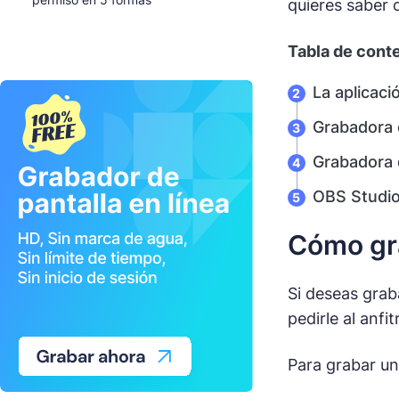
quieres saber 
Tabla de cont
La aplicac
Grabadora d
Grabadora 
OBS Studi
Cómo gra
Si deseas grab
pedirle al anf
Para grabar un