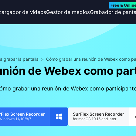
Free & Onlin
cargador de videos
Gestor de medios
Grabador de panta
a grabar la pantalla
>
Cómo grabar una reunión de Webex como part
nión de Webex como part
cómo grabar una reunión de Webex como participante
rFlex Screen Recorder
SurFlex Screen Recorder
 Windows 11/10/8/7
for macOS 10.15 and later