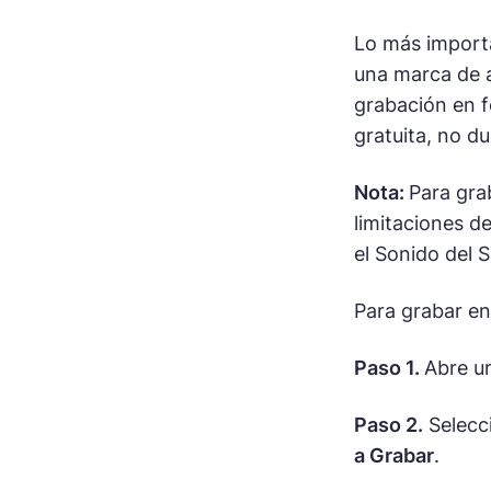
Lo más importa
una marca de a
grabación en f
gratuita, no d
Nota:
Para gra
limitaciones d
el Sonido del S
Para grabar en
Paso 1.
Abre un
Paso 2.
Selecc
a Grabar
.