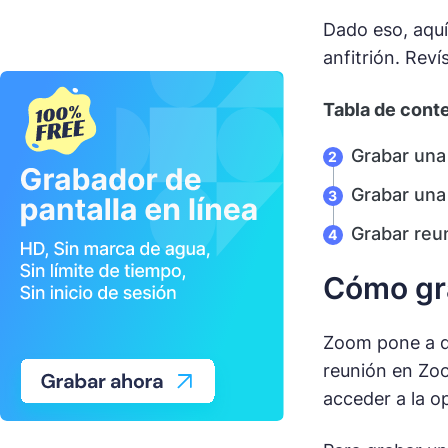
Dado eso, aquí
anfitrión. Reví
Tabla de cont
Grabar una
Grabar una
Grabar reu
Cómo gra
Zoom pone a di
reunión en Zoo
acceder a la o