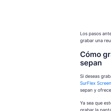
Los pasos ant
grabar una reu
Cómo gra
sepan
Si deseas grab
SurFlex Scree
sepan y ofrece
Ya sea que est
grabar la pant