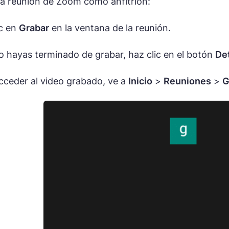
a reunión de Zoom como anfitrión:
c en
Grabar
en la ventana de la reunión.
 hayas terminado de grabar, haz clic en el botón
De
cceder al video grabado, ve a
Inicio
>
Reuniones
>
G