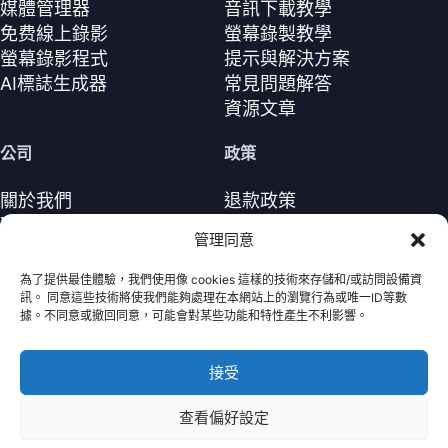
媒體管理器
音訊下載教學
免费線上錄影
螢幕錄製教學
螢幕錄影程式
提示與解決方案
AI標誌生成器
常見問題解答
資源文章
公司
政策
關於我們
退款政策
聯繫我們
隱私政策（EN）
管理同意
支援中心
授權協議（EN）
條款與條件
為了提供最佳體驗，我們使用像 cookies 這樣的技術來存儲和/或訪問設備資
訊。 同意這些技術將使我們能夠處理在本網站上的瀏覽行為或唯一ID等數
解除安裝
據。不同意或撤回同意，可能會對某些功能和特性產生不利影響。
Cookie政策
接受
Nabla Mind
· 保留所有權利。
Copyright © 2026
查看偏好設定