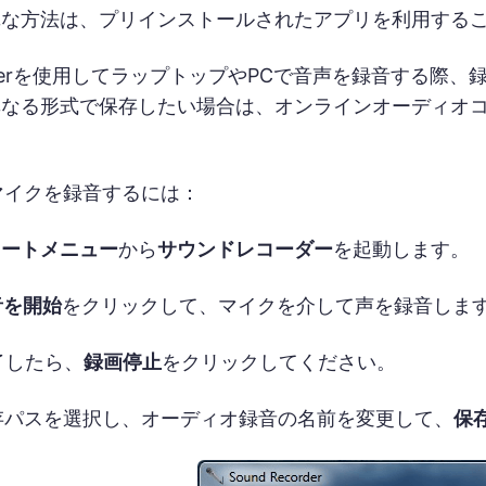
単な方法は、プリインストールされたアプリを利用する
ecorderを使用してラップトップやPCで音声を録音する
異なる形式で保存したい場合は、オンラインオーディオ
7でマイクを録音するには：
タートメニュー
から
サウンドレコーダー
を起動します。
音を開始
をクリックして、マイクを介して声を録音しま
了したら、
録画停止
をクリックしてください。
存パスを選択し、オーディオ録音の名前を変更して、
保