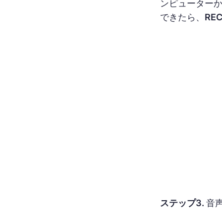
ンピューター
できたら、
RE
ステップ3.
音