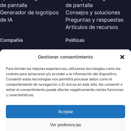
de pantalla
de pantalla
Generador de logotipos
Consejos y soluciones
de IA
Preguntas y respuestas
Artículos de recursos
Compañía
Políticas
Sobre nosotros
Política de reembolso
Gestionar consentimiento
Contáctanos
Política de privacidad (EN)
Centro de soporte
Acuerdo de licencia (EN)
Para brindar las mejores experiencias, utilizamos tecnologías como las
cookies para almacenar y/o acceder a la información del dispositivo.
Términos y condiciones
Consentir estas tecnologías nos permitirá procesar datos como el
Desinstalar
comportamiento de navegación o ID únicos en este sitio. No consentir o
retirar el consentimiento puede afectar negativamente ciertas funciones
Política de cookies
y características.
Aceptar
· Todos los derechos
Nabla
Copyright ©
Mind
2026
reservados.
Ver preferencias