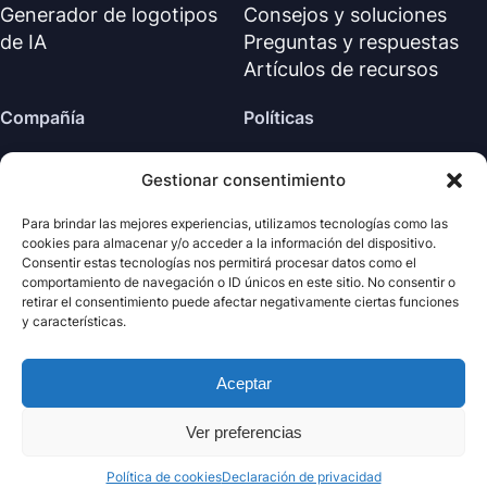
Generador de logotipos
Consejos y soluciones
de IA
Preguntas y respuestas
Artículos de recursos
Compañía
Políticas
Sobre nosotros
Política de reembolso
Gestionar consentimiento
Contáctanos
Política de privacidad (EN)
Centro de soporte
Acuerdo de licencia (EN)
Para brindar las mejores experiencias, utilizamos tecnologías como las
cookies para almacenar y/o acceder a la información del dispositivo.
Términos y condiciones
Consentir estas tecnologías nos permitirá procesar datos como el
Desinstalar
comportamiento de navegación o ID únicos en este sitio. No consentir o
retirar el consentimiento puede afectar negativamente ciertas funciones
Política de cookies
y características.
Aceptar
· Todos los derechos
Nabla
Copyright ©
Mind
2026
reservados.
Ver preferencias
Política de cookies
Declaración de privacidad