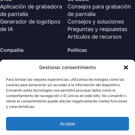
Aplicación de grabadora
Consejos para grabación
de pantalla
de pantalla
Generador de logotipos
Consejos y soluciones
de IA
Preguntas y respuestas
Artículos de recursos
Compañía
Políticas
Sobre nosotros
Política de reembolso
Gestionar consentimiento
Contáctanos
Política de privacidad (EN)
Centro de soporte
Acuerdo de licencia (EN)
Para brindar las mejores experiencias, utilizamos tecnologías como las
cookies para almacenar y/o acceder a la información del dispositivo.
Términos y condiciones
Consentir estas tecnologías nos permitirá procesar datos como el
Desinstalar
comportamiento de navegación o ID únicos en este sitio. No consentir o
retirar el consentimiento puede afectar negativamente ciertas funciones
Política de cookies
y características.
Aceptar
· Todos los derechos
Nabla
Copyright ©
Mind
2026
reservados.