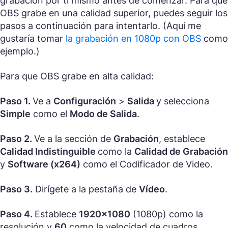
grabación por ti mismo antes de comenzar. Para que
OBS grabe en una calidad superior, puedes seguir los
pasos a continuación para intentarlo. (Aquí me
gustaría tomar
la grabación en 1080p con OBS
como
ejemplo.)
Para que OBS grabe en alta calidad:
Paso 1.
Ve a
Configuración
>
Salida
y selecciona
Simple
como el
Modo de Salida
.
Paso 2.
Ve a la sección de
Grabación
, establece
Calidad Indistinguible
como la
Calidad de Grabación
y
Software (x264)
como el Codificador de Video.
Paso 3.
Dirígete a la pestaña de
Vídeo
.
Paso 4.
Establece
1920×1080
(1080p) como la
resolución y
60
como la velocidad de cuadros.