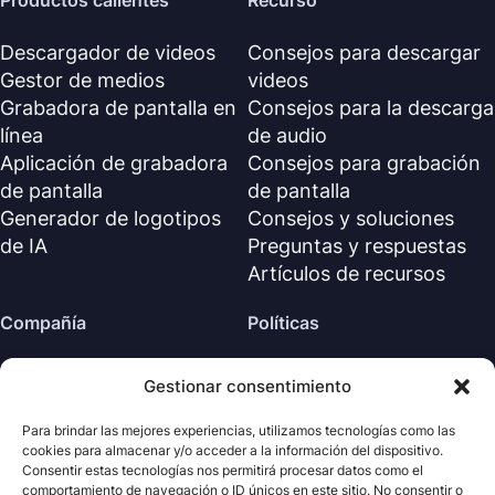
Productos calientes
Recurso
Descargador de videos
Consejos para descargar
Gestor de medios
videos
Grabadora de pantalla en
Consejos para la descarga
línea
de audio
Aplicación de grabadora
Consejos para grabación
de pantalla
de pantalla
Generador de logotipos
Consejos y soluciones
de IA
Preguntas y respuestas
Artículos de recursos
Compañía
Políticas
Sobre nosotros
Política de reembolso
Gestionar consentimiento
Contáctanos
Política de privacidad (EN)
Centro de soporte
Acuerdo de licencia (EN)
Para brindar las mejores experiencias, utilizamos tecnologías como las
cookies para almacenar y/o acceder a la información del dispositivo.
Términos y condiciones
Consentir estas tecnologías nos permitirá procesar datos como el
Desinstalar
comportamiento de navegación o ID únicos en este sitio. No consentir o