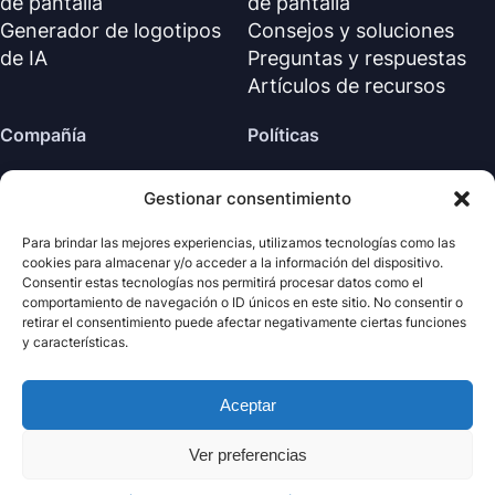
de pantalla
de pantalla
Generador de logotipos
Consejos y soluciones
de IA
Preguntas y respuestas
Artículos de recursos
Compañía
Políticas
Sobre nosotros
Política de reembolso
Gestionar consentimiento
Contáctanos
Política de privacidad (EN)
Centro de soporte
Acuerdo de licencia (EN)
Para brindar las mejores experiencias, utilizamos tecnologías como las
cookies para almacenar y/o acceder a la información del dispositivo.
Términos y condiciones
Consentir estas tecnologías nos permitirá procesar datos como el
Desinstalar
comportamiento de navegación o ID únicos en este sitio. No consentir o
retirar el consentimiento puede afectar negativamente ciertas funciones
Política de cookies
y características.
Aceptar
· Todos los derechos
Nabla
Copyright ©
Mind
2026
reservados.
Ver preferencias