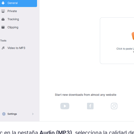
c en la pestaña
Audio (MP3)
, selecciona la calidad d