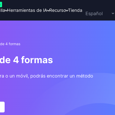
e
lla
Herramientas de IA
Recurso
Tienda
3 de 4 formas
3 de 4 formas
ora o un móvil, podrás encontrar un método