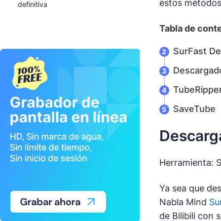
estos métodos,
definitiva
Tabla de cont
SurFast De
Descargado
TubeRippe
SaveTube
Descarga
Herramienta: 
Ya sea que des
Nabla Mind
Su
de Bilibili co