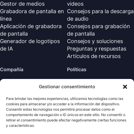
Gestor de medios
videos
Grabadora de pantalla en
Consejos para la descarga
línea
de audio
Aplicación de grabadora
Consejos para grabación
de pantalla
de pantalla
Generador de logotipos
Consejos y soluciones
de IA
Preguntas y respuestas
Artículos de recursos
Compañía
Políticas
Sobre nosotros
Política de reembolso
Gestionar consentimiento
Contáctanos
Política de privacidad (EN)
Centro de soporte
Acuerdo de licencia (EN)
Para brindar las mejores experiencias, utilizamos tecnologías como las
cookies para almacenar y/o acceder a la información del dispositivo.
Términos y condiciones
Consentir estas tecnologías nos permitirá procesar datos como el
Desinstalar
comportamiento de navegación o ID únicos en este sitio. No consentir o
retirar el consentimiento puede afectar negativamente ciertas funciones
Política de cookies
y características.