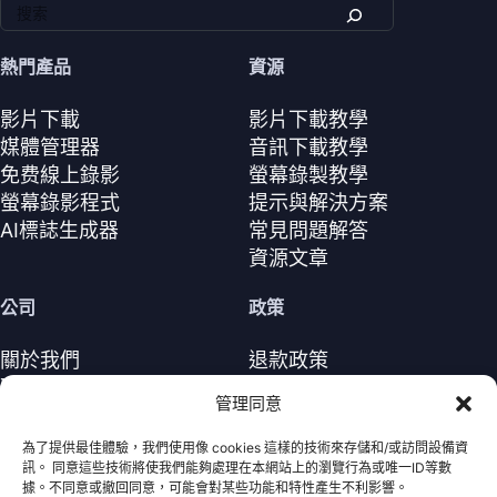
熱門產品
資源
影片下載
影片下載教學
媒體管理器
音訊下載教學
免费線上錄影
螢幕錄製教學
螢幕錄影程式
提示與解決方案
AI標誌生成器
常見問題解答
資源文章
公司
政策
關於我們
退款政策
聯繫我們
隱私政策（EN）
管理同意
支援中心
授權協議（EN）
條款與條件
為了提供最佳體驗，我們使用像 cookies 這樣的技術來存儲和/或訪問設備資
訊。 同意這些技術將使我們能夠處理在本網站上的瀏覽行為或唯一ID等數
解除安裝
據。不同意或撤回同意，可能會對某些功能和特性產生不利影響。