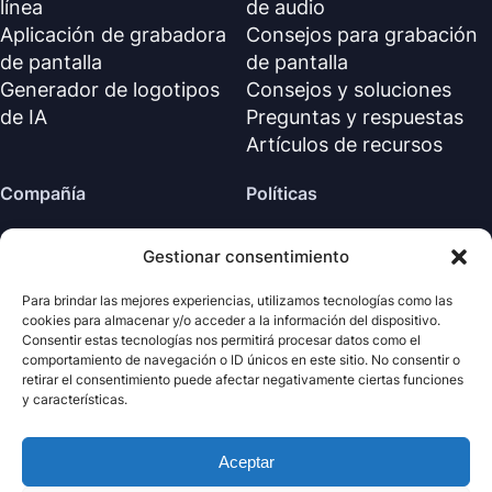
línea
de audio
Aplicación de grabadora
Consejos para grabación
de pantalla
de pantalla
Generador de logotipos
Consejos y soluciones
de IA
Preguntas y respuestas
Artículos de recursos
Compañía
Políticas
Sobre nosotros
Política de reembolso
Gestionar consentimiento
Contáctanos
Política de privacidad (EN)
Centro de soporte
Acuerdo de licencia (EN)
Para brindar las mejores experiencias, utilizamos tecnologías como las
cookies para almacenar y/o acceder a la información del dispositivo.
Términos y condiciones
Consentir estas tecnologías nos permitirá procesar datos como el
Desinstalar
comportamiento de navegación o ID únicos en este sitio. No consentir o
retirar el consentimiento puede afectar negativamente ciertas funciones
Política de cookies
y características.
Aceptar
· Todos los derechos
Nabla
Copyright ©
Mind
2026