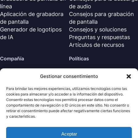
línea
de audio
Aplicación de grabadora
Consejos para grabación
de pantalla
de pantalla
Generador de logotipos
Consejos y soluciones
de IA
Preguntas y respuestas
Artículos de recursos
Compañía
Políticas
Sobre nosotros
Política de reembolso
Gestionar consentimiento
Contáctanos
Política de privacidad (EN)
Centro de soporte
Acuerdo de licencia (EN)
Para brindar las mejores experiencias, utilizamos tecnologías como las
cookies para almacenar y/o acceder a la información del dispositivo.
Términos y condiciones
Consentir estas tecnologías nos permitirá procesar datos como el
Desinstalar
comportamiento de navegación o ID únicos en este sitio. No consentir o
retirar el consentimiento puede afectar negativamente ciertas funciones
Política de cookies
y características.
Aceptar
· Todos los derechos
Nabla
Copyright ©