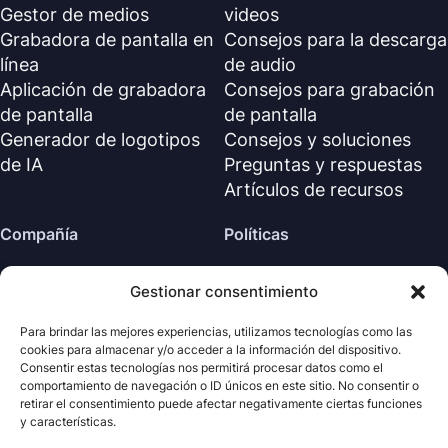
Gestor de medios
videos
Grabadora de pantalla en
Consejos para la descarga
línea
de audio
Aplicación de grabadora
Consejos para grabación
de pantalla
de pantalla
Generador de logotipos
Consejos y soluciones
de IA
Preguntas y respuestas
Artículos de recursos
Compañía
Políticas
Sobre nosotros
Política de reembolso
Gestionar consentimiento
Contáctanos
Política de privacidad (EN)
Centro de soporte
Acuerdo de licencia (EN)
Para brindar las mejores experiencias, utilizamos tecnologías como las
cookies para almacenar y/o acceder a la información del dispositivo.
Términos y condiciones
Consentir estas tecnologías nos permitirá procesar datos como el
Desinstalar
comportamiento de navegación o ID únicos en este sitio. No consentir o
retirar el consentimiento puede afectar negativamente ciertas funciones
Política de cookies
y características.