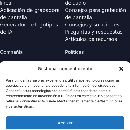
línea
de audio
Aplicación de grabadora
Consejos para grabación
de pantalla
de pantalla
Generador de logotipos
Consejos y soluciones
de IA
Preguntas y respuestas
Artículos de recursos
Compañía
Políticas
Sobre nosotros
Política de reembolso
Gestionar consentimiento
Contáctanos
Política de privacidad (EN)
Centro de soporte
Acuerdo de licencia (EN)
Para brindar las mejores experiencias, utilizamos tecnologías como las
cookies para almacenar y/o acceder a la información del dispositivo.
Términos y condiciones
Consentir estas tecnologías nos permitirá procesar datos como el
Desinstalar
comportamiento de navegación o ID únicos en este sitio. No consentir o
retirar el consentimiento puede afectar negativamente ciertas funciones
Política de cookies
y características.
Aceptar
· Todos los derechos
Nabla
Copyright ©