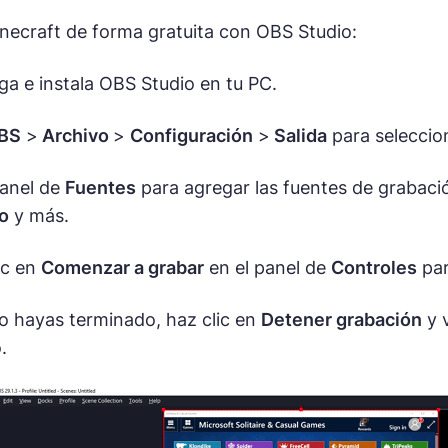
necraft de forma gratuita con OBS Studio:
a e instala OBS Studio en tu PC.
BS
>
Archivo
>
Configuración
>
Salida
para seleccio
panel de
Fuentes
para agregar las fuentes de grabac
o
y más.
ic en
Comenzar a grabar
en el panel de
Controles
par
 hayas terminado, haz clic en
Detener grabación
y 
.