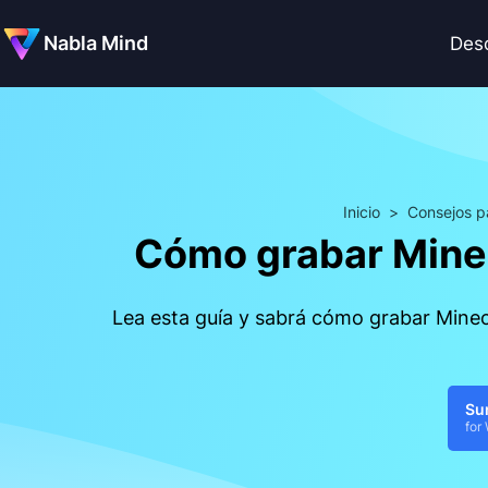
Nabla Mind
Des
Inicio
>
Consejos pa
Cómo grabar Minec
Lea esta guía y sabrá cómo grabar Minecr
Su
for