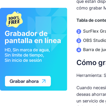
que están disp
cómo grabar Mi
Tabla de cont
SurFlex Gra
OBS Studi
Barra de j
Cómo gra
Herramienta: S
Cuando necesit
deseas ahorrar
un servicio de