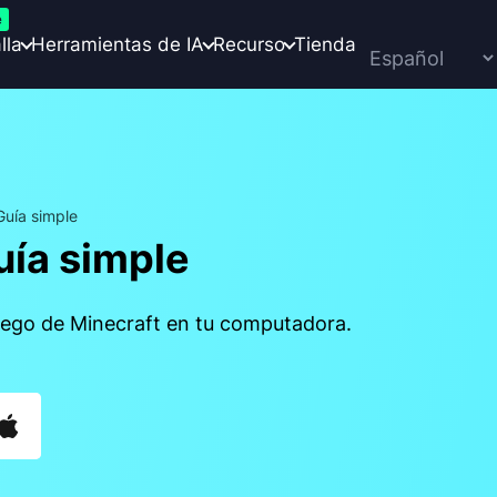
e
lla
Herramientas de IA
Recurso
Tienda
uía simple
uía simple
juego de Minecraft en tu computadora.