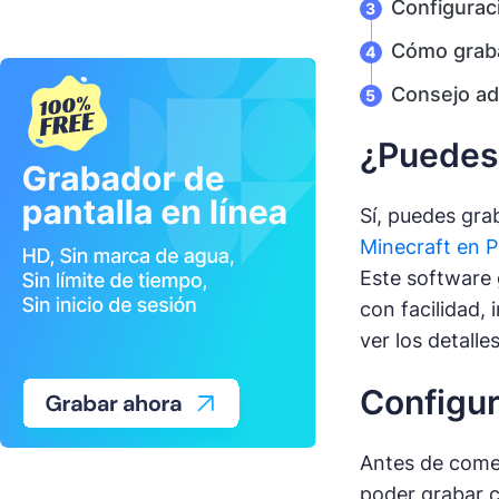
Configurac
Cómo graba
Consejo adi
¿Puedes 
Sí, puedes gra
Minecraft en 
Este software 
con facilidad,
ver los detalles
Configur
Antes de comen
poder grabar c