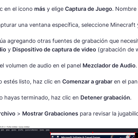
ic en el icono
más
y elige
Captura de Juego
. Nombre 
apturar una ventana específica, seleccione Minecraft 
úa agregando otras fuentes de grabación que neces
dio
y
Dispositivo de captura de video
(grabación de 
 el volumen de audio en el panel
Mezclador de Audio
.
estés listo, haz clic en
Comenzar a grabar
en el pan
 hayas terminado, haz clic en
Detener grabación
.
rchivo
>
Mostrar Grabaciones
para revisar la jugabil