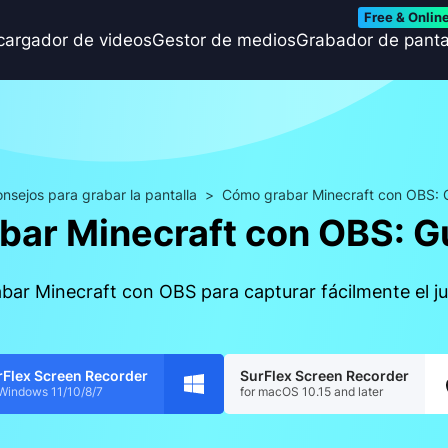
Free & Onlin
cargador de videos
Gestor de medios
Grabador de panta
nsejos para grabar la pantalla
>
Cómo grabar Minecraft con OBS: G
ar Minecraft con OBS: G
bar Minecraft con OBS para capturar fácilmente el 
rFlex Screen Recorder
SurFlex Screen Recorder
 Windows 11/10/8/7
for macOS 10.15 and later