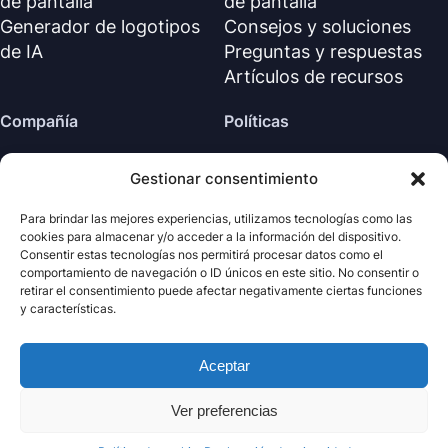
de pantalla
de pantalla
Generador de logotipos
Consejos y soluciones
de IA
Preguntas y respuestas
Artículos de recursos
Compañía
Políticas
Sobre nosotros
Política de reembolso
Gestionar consentimiento
Contáctanos
Política de privacidad (EN)
Centro de soporte
Acuerdo de licencia (EN)
Para brindar las mejores experiencias, utilizamos tecnologías como las
cookies para almacenar y/o acceder a la información del dispositivo.
Términos y condiciones
Consentir estas tecnologías nos permitirá procesar datos como el
Desinstalar
comportamiento de navegación o ID únicos en este sitio. No consentir o
retirar el consentimiento puede afectar negativamente ciertas funciones
Política de cookies
y características.
Aceptar
· Todos los derechos
Nabla
Copyright ©
Mind
2026
reservados.
Ver preferencias