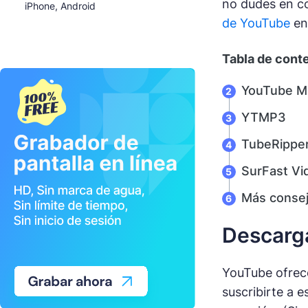
no dudes en co
iPhone, Android
de YouTube
en 
Tabla de cont
YouTube M
YTMP3
TubeRippe
SurFast Vi
Más consej
Descarga
YouTube ofrece
suscribirte a 