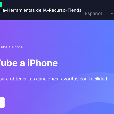
e
lla
Herramientas de IA
Recurso
Tienda
Tube a iPhone
Tube a iPhone
para obtener tus canciones favoritas con facilidad.