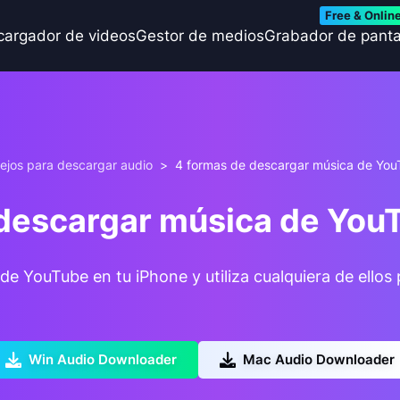
Free & Onlin
cargador de videos
Gestor de medios
Grabador de panta
ejos para descargar audio
>
4 formas de descargar música de You
descargar música de You
 YouTube en tu iPhone y utiliza cualquiera de ellos 
Win Audio Downloader
Mac Audio Downloader