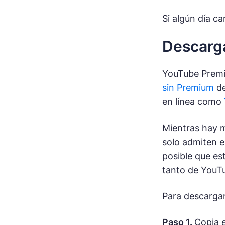
Si algún día c
Descarga
YouTube Premi
sin Premium
de
en línea como
Mientras hay m
solo admiten 
posible que es
tanto de YouT
Para descargar
Paso 1.
Copia 