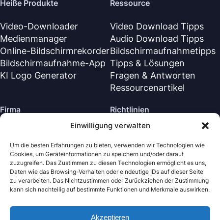
Heiße Produkte
Ressource
Video-Downloader
Video Download Tipps
Medienmanager
Audio Download Tipps
Online-Bildschirmrekorder
Bildschirmaufnahmetipps
Bildschirmaufnahme-App
Tipps & Lösungen
KI Logo Generator
Fragen & Antworten
Ressourcenartikel
Firma
Richtlinien
Einwilligung verwalten
Über Uns
Rückerstattungsrichtlinie
Kontaktiere uns
Datenschutzrichtlinie (EN)
Um die besten Erfahrungen zu bieten, verwenden wir Technologien wie
Cookies, um Geräteinformationen zu speichern und/oder darauf
Supportzentrum
Lizenzvereinbarung (EN)
zuzugreifen. Das Zustimmen zu diesen Technologien ermöglicht es uns,
Geschäftsbedingungen
Daten wie das Browsing-Verhalten oder eindeutige IDs auf dieser Seite
zu verarbeiten. Das Nichtzustimmen oder Zurückziehen der Zustimmung
Deinstallieren
kann sich nachteilig auf bestimmte Funktionen und Merkmale auswirken.
Cookie-Richtlinie
Akzeptieren