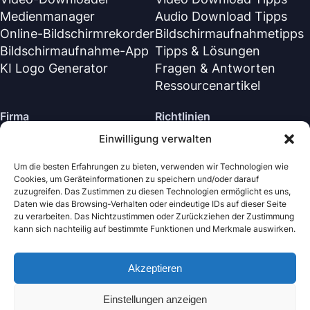
Medienmanager
Audio Download Tipps
Online-Bildschirmrekorder
Bildschirmaufnahmetipps
Bildschirmaufnahme-App
Tipps & Lösungen
KI Logo Generator
Fragen & Antworten
Ressourcenartikel
Firma
Richtlinien
Einwilligung verwalten
Über Uns
Rückerstattungsrichtlinie
Kontaktiere uns
Datenschutzrichtlinie (EN)
Um die besten Erfahrungen zu bieten, verwenden wir Technologien wie
Cookies, um Geräteinformationen zu speichern und/oder darauf
Supportzentrum
Lizenzvereinbarung (EN)
zuzugreifen. Das Zustimmen zu diesen Technologien ermöglicht es uns,
Geschäftsbedingungen
Daten wie das Browsing-Verhalten oder eindeutige IDs auf dieser Seite
zu verarbeiten. Das Nichtzustimmen oder Zurückziehen der Zustimmung
Deinstallieren
kann sich nachteilig auf bestimmte Funktionen und Merkmale auswirken.
Cookie-Richtlinie
Akzeptieren
Nabla Mind
· Alle Rechte vorbehalten.
Copyright © 2026
Einstellungen anzeigen