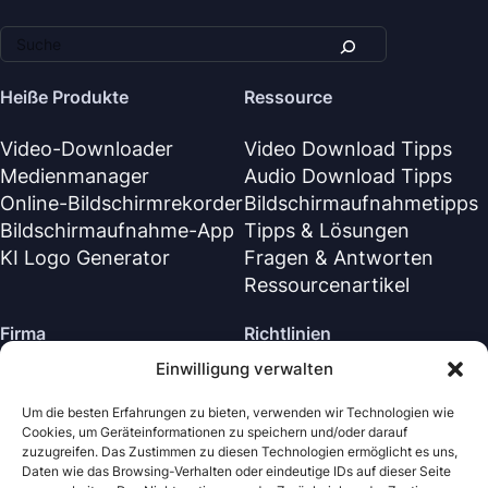
Heiße Produkte
Ressource
Video-Downloader
Video Download Tipps
Medienmanager
Audio Download Tipps
Online-Bildschirmrekorder
Bildschirmaufnahmetipps
Bildschirmaufnahme-App
Tipps & Lösungen
KI Logo Generator
Fragen & Antworten
Ressourcenartikel
Firma
Richtlinien
Einwilligung verwalten
Über Uns
Rückerstattungsrichtlinie
Kontaktiere uns
Datenschutzrichtlinie (EN)
Um die besten Erfahrungen zu bieten, verwenden wir Technologien wie
Cookies, um Geräteinformationen zu speichern und/oder darauf
Supportzentrum
Lizenzvereinbarung (EN)
zuzugreifen. Das Zustimmen zu diesen Technologien ermöglicht es uns,
Geschäftsbedingungen
Daten wie das Browsing-Verhalten oder eindeutige IDs auf dieser Seite