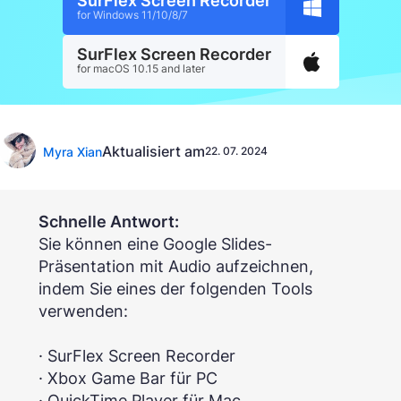
SurFlex Screen Recorder
for Windows 11/10/8/7
SurFlex Screen Recorder
for macOS 10.15 and later
Aktualisiert am
Myra Xian
22. 07. 2024
Schnelle Antwort:
Sie können eine Google Slides-
Präsentation mit Audio aufzeichnen,
indem Sie eines der folgenden Tools
verwenden:
· SurFlex Screen Recorder
· Xbox Game Bar für PC
· QuickTime Player für Mac