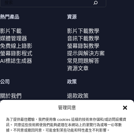
熱門產品
資源
影片下載
影片下載教學
媒體管理器
音訊下載教學
免费線上錄影
螢幕錄製教學
螢幕錄影程式
提示與解決方案
AI標誌生成器
常見問題解答
資源文章
公司
政策
關於我們
退款政策
聯繫我們
隱私政策（EN）
管理同意
支援中心
授權協議（EN）
條款與條件
為了提供最佳體驗，我們使用像 cookies 這樣的技術來存儲和/或訪問設備資
訊。 同意這些技術將使我們能夠處理在本網站上的瀏覽行為或唯一ID等數
解除安裝
據。不同意或撤回同意，可能會對某些功能和特性產生不利影響。
Cookie政策