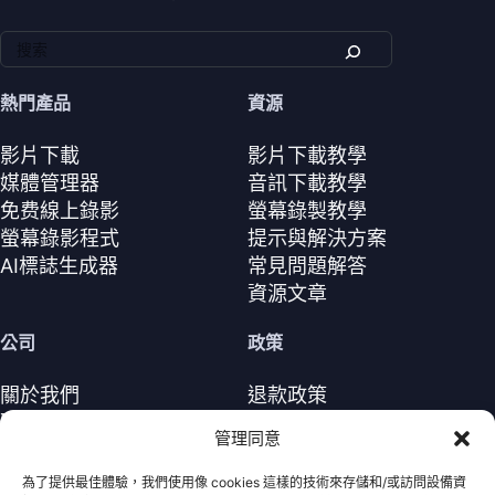
熱門產品
資源
影片下載
影片下載教學
媒體管理器
音訊下載教學
免费線上錄影
螢幕錄製教學
螢幕錄影程式
提示與解決方案
AI標誌生成器
常見問題解答
資源文章
公司
政策
關於我們
退款政策
聯繫我們
隱私政策（EN）
管理同意
支援中心
授權協議（EN）
條款與條件
為了提供最佳體驗，我們使用像 cookies 這樣的技術來存儲和/或訪問設備資