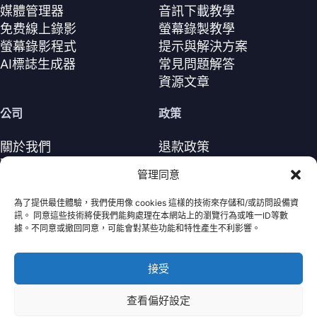
媒體管理器
音訊下載教學
免费線上錄影
螢幕錄製教學
螢幕錄影程式
提示與解決方案
AI標誌生成器
常見問題解答
資源文章
公司
政策
關於我們
退款政策
聯繫我們
隱私政策（EN）
管理同意
支援中心
授權協議（EN）
條款與條件
為了提供最佳體驗，我們使用像 cookies 這樣的技術來存儲和/或訪問設備資
訊。 同意這些技術將使我們能夠處理在本網站上的瀏覽行為或唯一ID等數
解除安裝
據。不同意或撤回同意，可能會對某些功能和特性產生不利影響。
Cookie政策
接受
Nabla Mind
· 保留所有權利。
Copyright © 2026
查看偏好設定