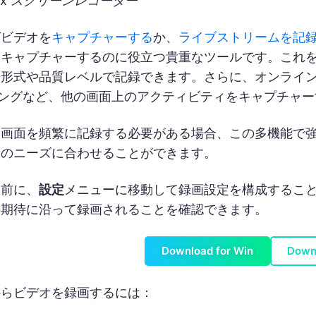
lex スクリーンレコーダー
グビデオを
キャプチャーする
か、
ライブストリームを記
をキャプチャーするのに役立つ貴重なツールです。これ
形式や品質レベルで記録できます。さらに、オンラインビデ
ィングなど、他の画面上のアクティビティをキャプチャ
画面を頻繁に記録する必要がある場合、この多機能で強
たのニーズに合わせることができます。
る前に、
設定
メニューに移動して録画設定を構成するこ
の期待に沿って録画されることを確認できます。
Download for Win
Down
からビデオを録画するには：