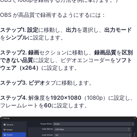
OBS が高品質で録画するようにするには：
ステップ1. 設定
に移動し、
出力
を選択し、
出力モード
を
シンプル
に設定します。
ステップ2.
録画
セクションに移動し、
録画品質
を
区別
できない品質
に設定し、ビデオエンコーダーを
ソフト
ウェア（x264）
に設定します。
ステップ3.
ビデオ
タブに移動します。
ステップ4.
解像度を
1920×1080
（1080p）に設定し、
フレームレートを
60
に設定します。