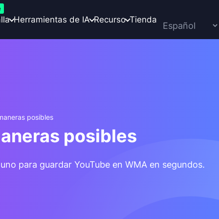
e
lla
Herramientas de IA
Recurso
Tienda
maneras posibles
aneras posibles
ca uno para guardar YouTube en WMA en segundos.