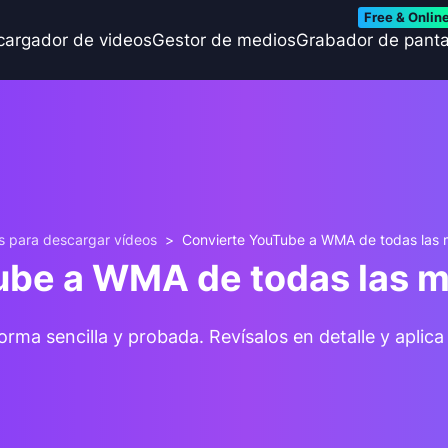
Free & Onlin
cargador de videos
Gestor de medios
Grabador de panta
s para descargar vídeos
>
Convierte YouTube a WMA de todas las 
ube a WMA de todas las m
ma sencilla y probada. Revísalos en detalle y apli